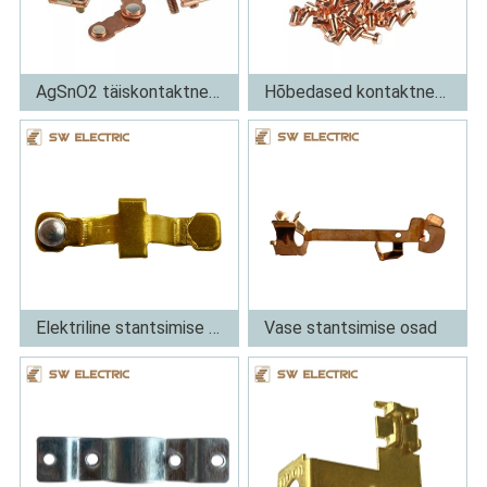
AgSnO2 täiskontaktneedid pistikupesade jaoks
Hõbedased kontaktneedid lülititele
Rohkem
Rohkem
Elektriline stantsimise osa
Vase stantsimise osad
Rohkem
Rohkem