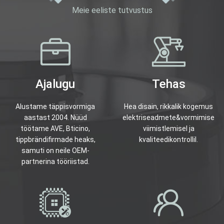
Meie eeliste tutvustus
Ajalugu
Tehas
Alustame täppisvormiga
Hea disain, rikkalik kogemus
aastast 2004. Nüüd
elektriseadmete&vormimise
töötame AVE, Bticino,
viimistlemisel ja
tippbrändifirmade heaks,
kvaliteedikontrollil.
samuti on neile OEM-
partnerina tööriistad.