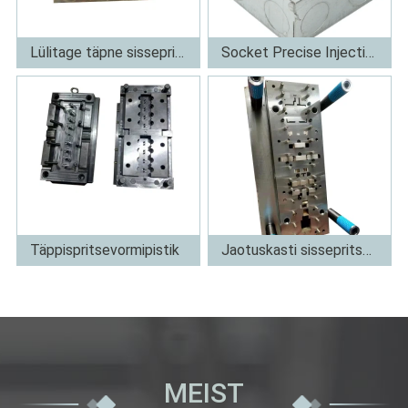
Lülitage täpne sissepritsevorm
Socket Precise Injection Mold
Rohkem
Rohkem
Täppispritsevormipistik
Jaotuskasti sissepritsevorm
Rohkem
Rohkem
MEIST