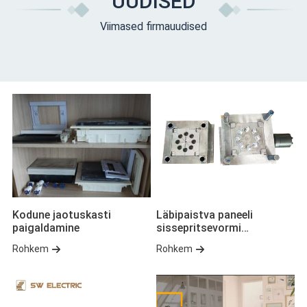
UUDISED
Viimased firmauudised
Kodune jaotuskasti
Läbipaistva paneeli
paigaldamine
sissepritsevormi
kujunduspunktid
Rohkem
Rohkem