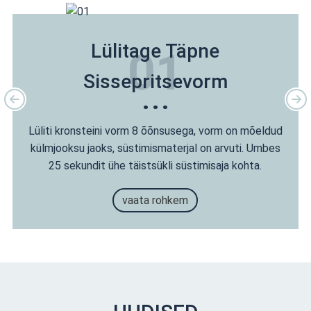
Lülitage Täpne
01
Sissepritsevorm
Lüliti kronsteini vorm 8 õõnsusega, vorm on mõeldud
külmjooksu jaoks, süstimismaterjal on arvuti. Umbes
25 sekundit ühe täistsükli süstimisaja kohta.
vaata rohkem