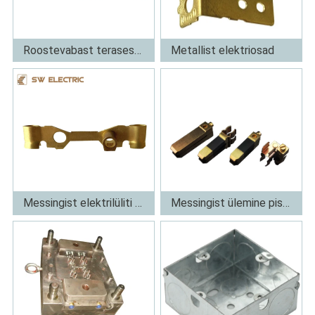
Roostevabast terasest stantsimisosa
Metallist elektriosad
Rohkem
Rohkem
Messingist elektrilüliti osad
Messingist ülemine pistikutihvt
Rohkem
Rohkem