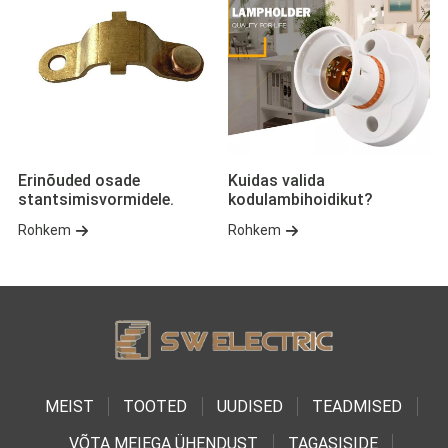
Erinõuded osade
Kuidas valida
stantsimisvormidele.
kodulambihoidikut?
Rohkem
Rohkem
MEIST
TOOTED
UUDISED
TEADMISED
VÕTA MEIEGA ÜHENDUST
TAGASISIDE