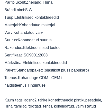
Päritolukoht:
Zhejiang, Hiina
Brändi nimi:
S.W
Tüüp:
Elektrilised kontaktneedid
Materjal:
Kohandatud materjal
Värv:
Kohandatud värv
Suurus:
Kohandatud suurus
Rakendus:
Elektroonilised tooted
Sertifikaat:
ISO9001:2008
Märksõna:
Elektrilised kontaktneedid
Pakett:
Standardpakett (plastikott pluss pappkarp)
Teenus:
Kohandage ODM-i OEM-i
näidisteenus:
Tingimusel
Kuum tags: agsno2 tahke kontaktneedid pistikupesadele,
Hiina, tarnijad, tootjad, tehas, kohandatud, valmistatud