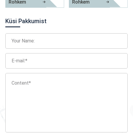
Rohkem
Rohkem
E27 Big Base Flower Type Lambipesa
Elektriline stantsimise osa
Küsi Pakkumist