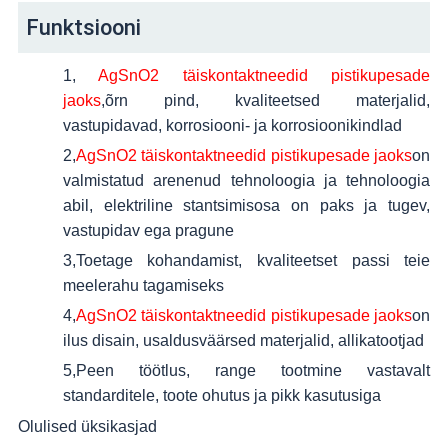
Funktsiooni
1,
AgSnO2 täiskontaktneedid pistikupesade
jaoks
,õrn pind, kvaliteetsed materjalid,
vastupidavad, korrosiooni- ja korrosioonikindlad
2
,
AgSnO2 täiskontaktneedid pistikupesade jaoks
on
valmistatud arenenud tehnoloogia ja tehnoloogia
abil, elektriline stantsimisosa on paks ja tugev,
vastupidav ega pragune
3
,Toetage kohandamist, kvaliteetset passi teie
meelerahu tagamiseks
4
,
AgSnO2 täiskontaktneedid pistikupesade jaoks
on
ilus disain, usaldusväärsed materjalid, allikatootjad
5
,Peen töötlus, range tootmine vastavalt
standarditele, toote ohutus ja pikk kasutusiga
Olulised üksikasjad