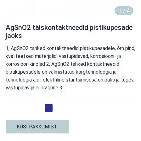
1
/
4
AgSnO2 täiskontaktneedid pistikupesade
jaoks
1, AgSnO2 tahked kontaktneedid pistikupesadele, õrn pind,
kvaliteetsed materjalid, vastupidavad, korrosiooni- ja
korrosioonikindlad 2, AgSnO2 tahked kontaktneedid
pistikupesadele on valmistatud kõrgtehnoloogia ja
tehnoloogia abil, elektriline stantsimisosa on paks ja tugev,
vastupidav ja ei pragune 3...
KÜSI PAKKUMIST