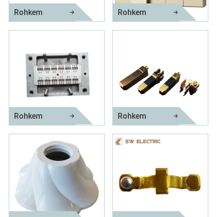
Rohkem
Rohkem
Hõbedased kontaktneedid lülititele
Valgustus Elektriline seinalüliti ja pistikupesa
Rohkem
Rohkem
Lambihoidja sissepritsevorm
Messingist ülemine pistikutihvt