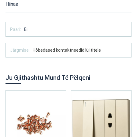
Hiinas
Paari:
Ei
Järgmise:
Hõbedased kontaktneedid lülititele
Ju Gjithashtu Mund Të Pëlqeni